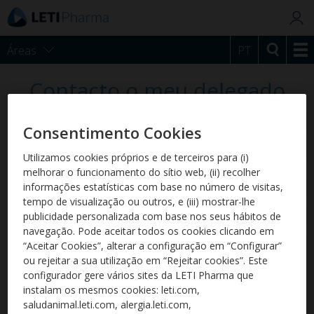
Áreas
PT
Contacto o meu delegado
Clínica veterinária
*
Consentimento Cookies
Correio
Utilizamos cookies próprios e de terceiros para (i)
eletrónico
*
melhorar o funcionamento do sítio web, (ii) recolher
Cidade
*
informações estatísticas com base no número de visitas,
tempo de visualização ou outros, e (iii) mostrar-lhe
Telefone
*
publicidade personalizada com base nos seus hábitos de
navegação. Pode aceitar todos os cookies clicando em
Mensagem
*
“Aceitar Cookies”, alterar a configuração em “Configurar”
ou rejeitar a sua utilização em “Rejeitar cookies”. Este
configurador gere vários sites da LETI Pharma que
instalam os mesmos cookies: leti.com,
saludanimal.leti.com, alergia.leti.com,