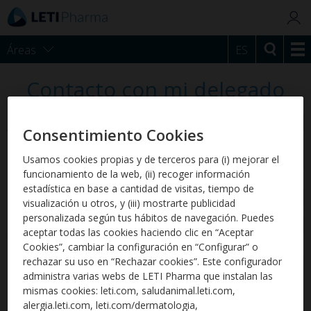
Áreas
ES
Contacto con mi delegado
Clínica
Consentimiento Cookies
Veterinaria
*
Correo
Usamos cookies propias y de terceros para (i) mejorar el
electrónico
*
funcionamiento de la web, (ii) recoger información
estadística en base a cantidad de visitas, tiempo de
Población
*
visualización u otros, y (iii) mostrarte publicidad
personalizada según tus hábitos de navegación. Puedes
Número de
aceptar todas las cookies haciendo clic en “Aceptar
teléfono
*
Cookies”, cambiar la configuración en “Configurar” o
rechazar su uso en “Rechazar cookies”. Este configurador
Mensaje
*
administra varias webs de LETI Pharma que instalan las
mismas cookies: leti.com, saludanimal.leti.com,
alergia.leti.com, leti.com/dermatologia,