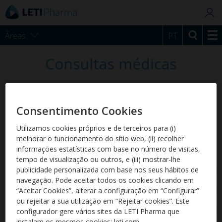
Áreas
PT
Consultas médicas
Teléfono consultas
Consentimento Cookies
+34 93 394 68 48
(Chamada para rede fixa internacional)
Utilizamos cookies próprios e de terceiros para (i)
melhorar o funcionamento do sítio web, (ii) recolher
informações estatísticas com base no número de visitas,
tempo de visualização ou outros, e (iii) mostrar-lhe
Clínica veterinária
*
publicidade personalizada com base nos seus hábitos de
navegação. Pode aceitar todos os cookies clicando em
Cidade
*
“Aceitar Cookies”, alterar a configuração em “Configurar”
ou rejeitar a sua utilização em “Rejeitar cookies”. Este
Correio
configurador gere vários sites da LETI Pharma que
eletrónico
*
instalam os mesmos cookies: leti.com,