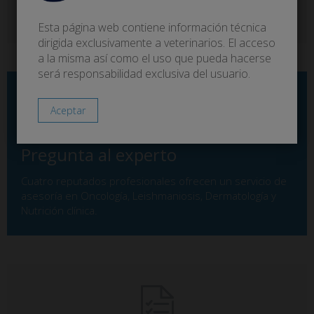
Productos que favorecen el tratamiento de alteraciones
cutáneas de los animales de compañía.
Esta página web contiene información técnica
dirigida exclusivamente a veterinarios. El acceso
a la misma así como el uso que pueda hacerse
será responsabilidad exclusiva del usuario.
Pregunta al experto
Cuatro reputados profesionales ofrecen un servicio de
asesoría en Oncología, Leishmaniosis, Dermatología y
Nutrición clínica.