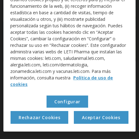
funcionamiento de la web, (ii) recoger información
estadística en base a cantidad de visitas, tiempo de
visualización u otros, y (iii) mostrarte publicidad
personalizada según tus hábitos de navegación. Puedes
aceptar todas las cookies haciendo clic en “Aceptar
Cookies”, cambiar la configuración en “Configurar” o
rechazar su uso en “Rechazar cookies”. Este configurador
administra varias webs de LETI Pharma que instalan las
mismas cookies: leti.com, saludanimal.leti.com,
alergia.leti.com, leti.com/dermatologia,
Plan de prevención contra la
zonamedica.leti.com y vacunas.leti.com. Para más
información, consulta nuestra
Política de uso de
leishmaniosis 2026
cookies
LETI Pharma lanza la nueva imagen con el eslogan:
LA MEJOR DEFENSA DEL AÑO.
Configurar
Rechazar Cookies
Aceptar Cookies
DESCUBRE LOS NUEVOS MATERIALES AQUÍ