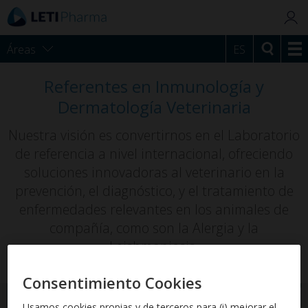
Áreas
ES
Referentes en Inmunología y
Dermatología Veterinaria
Nuestra visión es convertirnos en el Laboratorio
de referencia a nivel internacional, ofreciendo
soluciones innovadoras al veterinario en la
prevención, el diagnóstico, y el tratamiento de
enfermedades relevantes en los animales de
compañía, como son la Alergia y la
Leishmaniosis.
Consentimiento Cookies
Usamos cookies propias y de terceros para (i) mejorar el