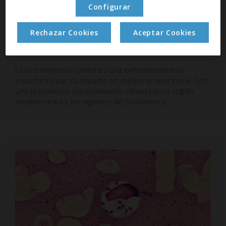
Configurar
Rechazar Cookies
Aceptar Cookies
Leishmaniosis canina
La Leshmaniosis canina es una enfermedad muy
importante por su impacto en medicina veterinaria. Con
una prevalencia especialmente elevada en la región
mediterránea y en regiones de Sudamérica.