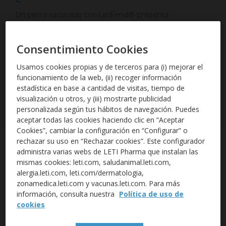
Un perro vacunado con LetiFend® presenta:
Menor carga parasitaria
Consentimiento Cookies
Menor título de anticuerpos
Menor riesgo de desarrollar la enfermedad
Usamos cookies propias y de terceros para (i) mejorar el
funcionamiento de la web, (ii) recoger información
estadística en base a cantidad de visitas, tiempo de
visualización u otros, y (iii) mostrarte publicidad
MAS INFORMACIÓN SOBRE LA VACUNA
personalizada según tus hábitos de navegación. Puedes
aceptar todas las cookies haciendo clic en “Aceptar
Cookies”, cambiar la configuración en “Configurar” o
rechazar su uso en “Rechazar cookies”. Este configurador
administra varias webs de LETI Pharma que instalan las
mismas cookies: leti.com, saludanimal.leti.com,
alergia.leti.com, leti.com/dermatologia,
zonamedica.leti.com y vacunas.leti.com. Para más
información, consulta nuestra
Política de uso de
cookies