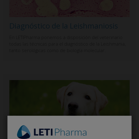
Diagnóstico de la Leishmaniosis
En LETIPharma ponemos a disposición del veterinario
todas las técnicas para el diagnóstico de la Leishmania,
tanto serológicas como de biología molecular.