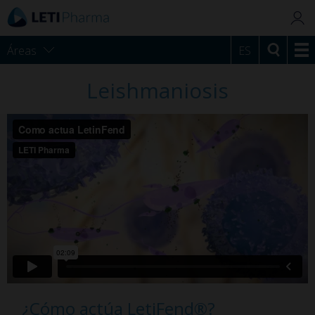
Áreas
ES
Leishmaniosis
¿Cómo actúa LetiFend®?