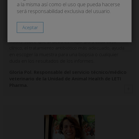
a la misma así como el uso que pueda hacerse
será responsabilidad exclusiva del usuario.
Asesoría Dermatología
Servicio de asesoría en caso dermatológico o en
abordaje de un animal con leishmaniosis. Consulta tus
dudas sobre qué prueba es mejor para cada caso
clínico, el tratamiento antibiótico más adecuado, ayuda
en escoger la muestra para una biopsia o cualquier
duda en los resultados de los informes.
Gloria Pol. Responsable del servicio técnico/médico
veterinario de la Unidad de Animal Health de LETI
Pharma.