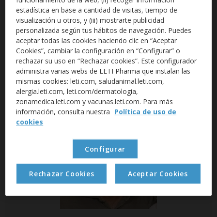
Nuestro objetivo es colaborar con el veterinario que nos
estadística en base a cantidad de visitas, tiempo de
remite muestras para su estudio histopatológico ya que
visualización u otros, y (iii) mostrarte publicidad
tras el diagnóstico pueden surgir dudas sobre el
personalizada según tus hábitos de navegación. Puedes
pronóstico, el tratamiento o la evolución.
aceptar todas las cookies haciendo clic en “Aceptar
Cookies”, cambiar la configuración en “Configurar” o
Josep Pastor. Especialista reconocido en oncología y
rechazar su uso en “Rechazar cookies”. Este configurador
laboratorio clínico por la asociación AVEPA.
administra varias webs de LETI Pharma que instalan las
mismas cookies: leti.com, saludanimal.leti.com,
alergia.leti.com, leti.com/dermatologia,
zonamedica.leti.com y vacunas.leti.com. Para más
información, consulta nuestra
Política de uso de
cookies
Configurar
Rechazar Cookies
Aceptar Cookies