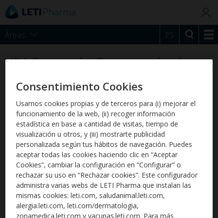
Áreas
ES
XIV Curso de Dermatología
Veterinaria
Consentimiento Cookies
El pasado 7 de junio se celebró el XIV Curso de Dermatología
Usamos cookies propias y de terceros para (i) mejorar el
Veterinaria organizado por LETI en Barcelona. La temática de
funcionamiento de la web, (ii) recoger información
este año fue la DERMATITIS ATÓPICA y, tuvimos el honor de
estadística en base a cantidad de visitas, tiempo de
contar con dos ponentes de primera línea, Lluís Ferrer
visualización u otros, y (iii) mostrarte publicidad
(Universitat Autònoma de Barcelona, España) y Douglas
personalizada según tus hábitos de navegación. Puedes
DeBoer (Wisconsin University, USA).
aceptar todas las cookies haciendo clic en “Aceptar
Cookies”, cambiar la configuración en “Configurar” o
El curso causó gran expectación por su temática, tuvo una
rechazar su uso en “Rechazar cookies”. Este configurador
participación de 80 veterinarios que fue todo un éxito.
administra varias webs de LETI Pharma que instalan las
mismas cookies: leti.com, saludanimal.leti.com,
Además, se aprovechó la ocasión para presentar, Letivet®, la
alergia.leti.com, leti.com/dermatologia,
primera inmunoterapia especialmente desarrollada para
zonamedica.leti.com y vacunas.leti.com. Para más