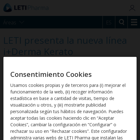
Áreas
ES
LETI presenta la nueva línea
i+Derma Kerato
LETI presenta el concepto “1, 2, 3… adiós a la seborrea”,
personalizado en su nueva línea de i+Derma Kerato, una
Consentimiento Cookies
completa gama de productos para el control de la seborrea
seca en perros.
Usamos cookies propias y de terceros para (i) mejorar el
funcionamiento de la web, (ii) recoger información
La gluconolactona, un hidroxiácido de última generación, es su
estadística en base a cantidad de visitas, tiempo de
principio activo principal. Ejerce acción queratolítica-exfoliativa
visualización u otros, y (iii) mostrarte publicidad
y regenerativa para la piel descamada y ofrece una potente
personalizada según tus hábitos de navegación. Puedes
acción hidratante.
aceptar todas las cookies haciendo clic en “Aceptar
Cookies”, cambiar la configuración en “Configurar” o
La gama permite abordar la seborrea seca en tres pasos
rechazar su uso en “Rechazar cookies”. Este configurador
gracias a la ayuda de sus tres productos: Kerato Champú
administra varias webs de LETI Pharma que instalan las