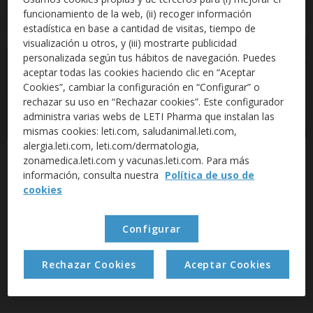
funcionamiento de la web, (ii) recoger información
estadística en base a cantidad de visitas, tiempo de
visualización u otros, y (iii) mostrarte publicidad
personalizada según tus hábitos de navegación. Puedes
aceptar todas las cookies haciendo clic en “Aceptar
Cookies”, cambiar la configuración en “Configurar” o
rechazar su uso en “Rechazar cookies”. Este configurador
administra varias webs de LETI Pharma que instalan las
mismas cookies: leti.com, saludanimal.leti.com,
alergia.leti.com, leti.com/dermatologia,
Plan de prevención contra la
zonamedica.leti.com y vacunas.leti.com. Para más
información, consulta nuestra
Política de uso de
leishmaniosis 2026
cookies
LETI Pharma lanza la nueva imagen con el eslogan:
LA MEJOR DEFENSA DEL AÑO.
Configurar
Rechazar Cookies
Aceptar Cookies
DESCUBRE LOS NUEVOS MATERIALES AQUÍ