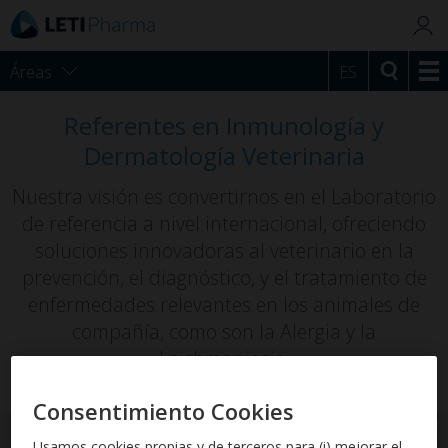
Áreas
ES
Referentes en Inmunología y
Dermatología Veterinaria
Nuestra visión es convertirnos en el Laboratorio
de referencia a nivel internacional, ofreciendo
soluciones innovadoras al veterinario en la
prevención, el diagnóstico, y el tratamiento de
enfermedades relevantes en los animales de
compañía, como son la Alergia y la
Leishmaniosis.
Consentimiento Cookies
Usamos cookies propias y de terceros para (i) mejorar el