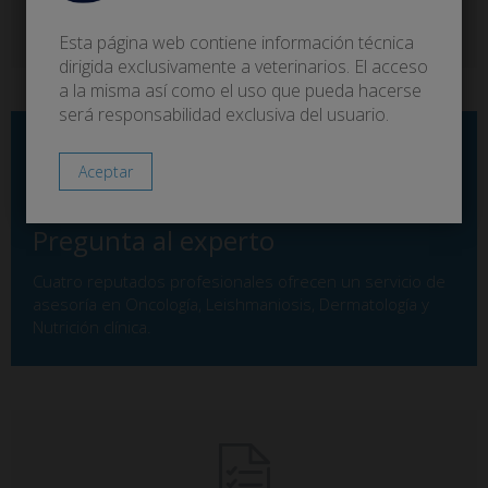
Productos que favorecen el tratamiento de alteraciones
cutáneas de los animales de compañía.
Esta página web contiene información técnica
dirigida exclusivamente a veterinarios. El acceso
a la misma así como el uso que pueda hacerse
será responsabilidad exclusiva del usuario.
Pregunta al experto
Cuatro reputados profesionales ofrecen un servicio de
asesoría en Oncología, Leishmaniosis, Dermatología y
Nutrición clínica.